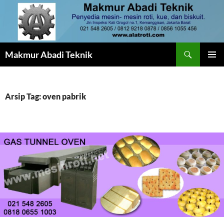
Langsung
ke
isi
Cari
Makmur Abadi Teknik
MENU
UTAMA
Arsip Tag: oven pabrik