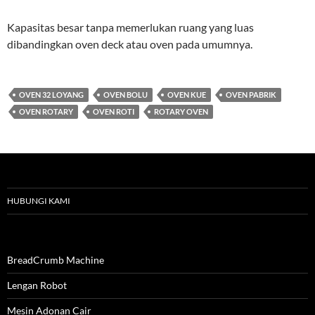
Kapasitas besar tanpa memerlukan ruang yang luas
dibandingkan oven deck atau oven pada umumnya.
OVEN 32 LOYANG
OVEN BOLU
OVEN KUE
OVEN PABRIK
OVEN ROTARY
OVEN ROTI
ROTARY OVEN
HUBUNGI KAMI
BreadCrumb Machine
Lengan Robot
Mesin Adonan Cair