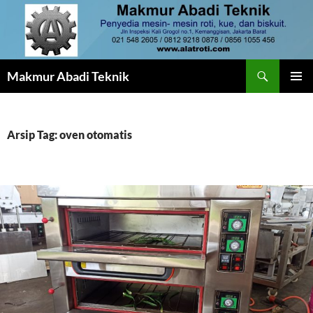
Langsung
ke
isi
Cari
Makmur Abadi Teknik
MENU
UTAMA
Arsip Tag: oven otomatis