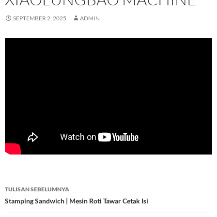
SEPTEMBER 2, 2025
ADMIN
Navigasi
TULISAN SEBELUMNYA
Tulisan
Stamping Sandwich | Mesin Roti Tawar Cetak Isi