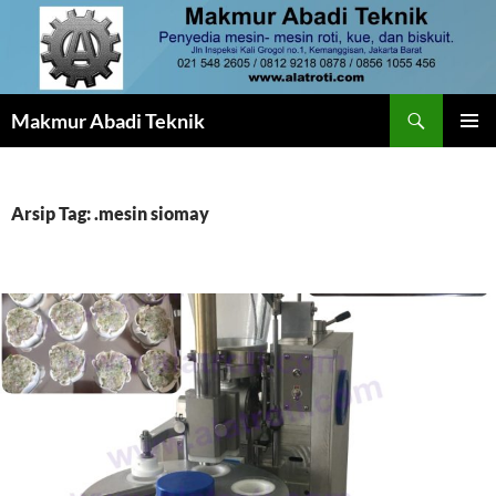
Langsung
ke
isi
Cari
Makmur Abadi Teknik
MENU
UTAMA
Arsip Tag: .mesin siomay