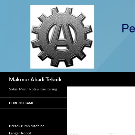
Langsung
ke
isi
Cari
Makmur Abadi Teknik
Solusi Mesin Roti & Kue Kering
HUBUNGI KAMI
BreadCrumb Machine
Lengan Robot