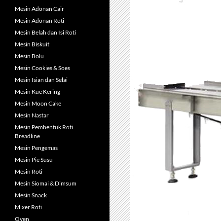
Mesin Adonan Cair
Mesin Adonan Roti
Mesin Belah dan Isi Roti
Mesin Biskuit
Mesin Bolu
Mesin Cookies & Soes
Mesin Isian dan Selai
Mesin Kue Kering
Mesin Moon Cake
Mesin Nastar
Mesin Pembentuk Roti
Breadline
Mesin Pengemas
Mesin Pie Susu
Mesin Roti
Mesin Siomai & Dimsum
Mesin Snack
Mixer Roti
Oven