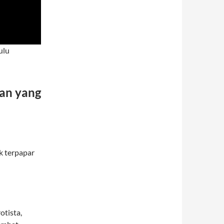
ulu
an yang
ak terpapar
otista,