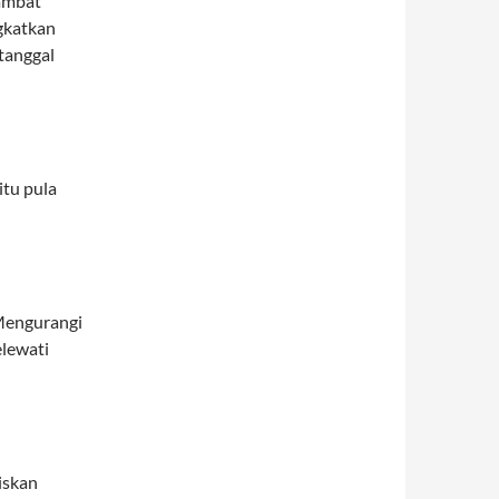
ambat
gkatkan
tanggal
itu pula
 Mengurangi
elewati
iskan