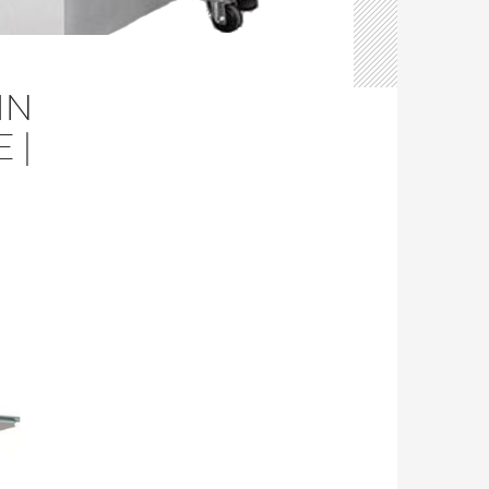
IN
 |