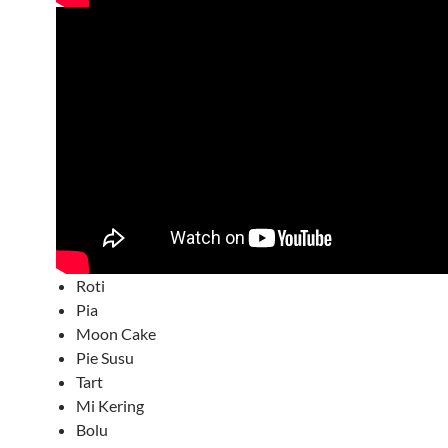
Roti
Pia
Moon Cake
Pie Susu
Tart
Mi Kering
Bolu