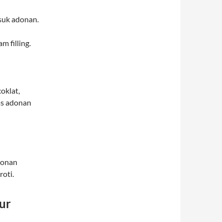
asuk adonan.
 filling.
oklat,
tas adonan
donan
roti.
ur