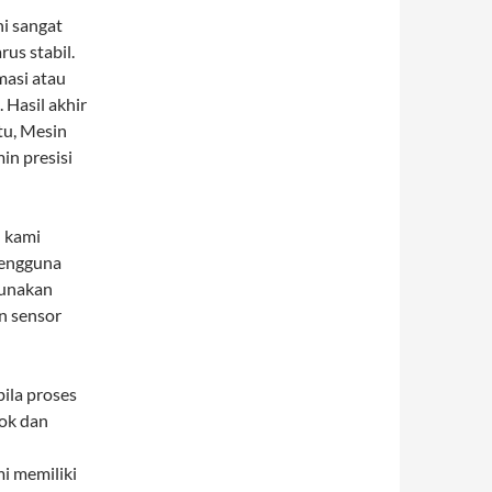
ni sangat
us stabil.
masi atau
 Hasil akhir
tu, Mesin
in presisi
n kami
pengguna
gunakan
n sensor
ila proses
sok dan
i memiliki