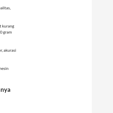
litas,
t kurang
50 gram
r, akurasi
mesin
nnya