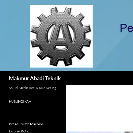
Langsung
ke
isi
Cari
Makmur Abadi Teknik
Solusi Mesin Roti & Kue Kering
HUBUNGI KAMI
BreadCrumb Machine
Lengan Robot