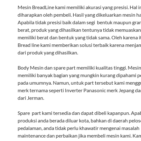
Mesin BreadLine kami memiliki akurasi yang presisi. Hal i
diharapkan oleh pembeli. Hasil yang dikeluarkan mesin har
Apabila tidak presisi baik dalam segi bentuk maupun gra
berat, produk yang dihasilkan tentunya tidak memuaskan.
memiliki berat dan bentuk yang tidak sama. Oleh karena i
Bread line kami memberikan solusi terbaik karena menjam
dari produk yang dihasilkan.
Body Mesin dan spare part memiliki kualitas tinggi. Mesi
memiliki banyak bagian yang mungkin kurang dipahami 
pada umumnya. Namun, untuk part tersebut kami meng
merk ternama seperti Inverter Panasonic merk Jepang da
dari Jerman.
Spare part kami tersedia dan dapat dibeli kapanpun. Apab
produksi anda berada diluar kota, bahkan di daerah pelo
pedalaman, anda tidak perlu khawatir mengenai masalah
maintenance dan perbaikan jika membeli mesin kami. Kam