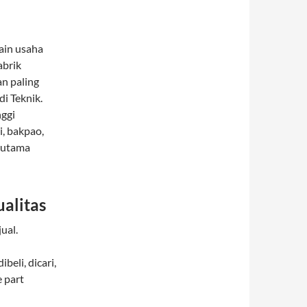
in usaha
abrik
an paling
i Teknik.
nggi
, bakpao,
erutama
alitas
ual.
beli, dicari,
 part