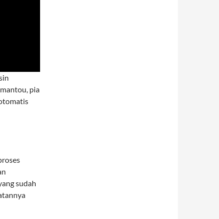
sin
 mantou, pia
 otomatis
proses
an
yang sudah
patannya