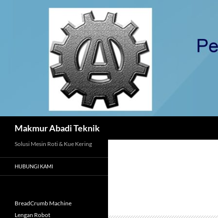
Langsung
ke
isi
Cari
Makmur Abadi Teknik
Solusi Mesin Roti & Kue Kering
HUBUNGI KAMI
BreadCrumb Machine
Lengan Robot