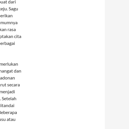
uat dari
eju. Sagu
erikan
i umumnya
ikan rasa
ptakan cita
berbagai
emerlukan
 hangat dan
k adonan
rut secara
menjadi
 Setelah
ditandai
 Beberapa
usu atau