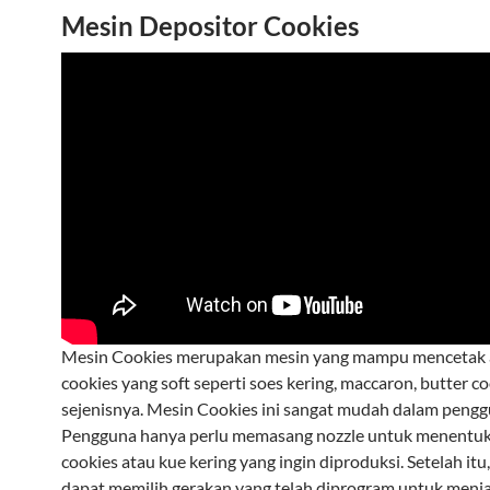
Mesin Depositor Cookies
Mesin Cookies merupakan mesin yang mampu mencetak
cookies yang soft seperti soes kering, maccaron, butter co
sejenisnya. Mesin Cookies ini sangat mudah dalam peng
Pengguna hanya perlu memasang nozzle untuk menentu
cookies atau kue kering yang ingin diproduksi. Setelah it
dapat memilih gerakan yang telah diprogram untuk menj