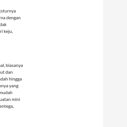
ksturnya
urna dengan
idak
i keju,
al, biasanya
but dan
ndah hingga
annya yang
 mudah
buatan mini
mentega,