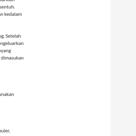
sentuh.
an kedalam
g. Setelah
engeluarkan
oyang
h dimasukan
gunakan
uler,