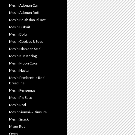
Mesin Adonan Cair
Mesin Adonan Roti
Mesin Belah dan Isi Roti
Mesin Biskuit
Mesin Bolu
Mesin Cookies & Soes
Mesin Isian dan Selai
Mesin Kue Kering
Mesin Moon Cake
Mesin Nastar
Mesin Pembentuk Roti
Breadline
Mesin Pengemas
Mesin Pie Susu
Mesin Roti
Mesin Siomai & Dimsum
Mesin Snack
Mixer Roti
Oven