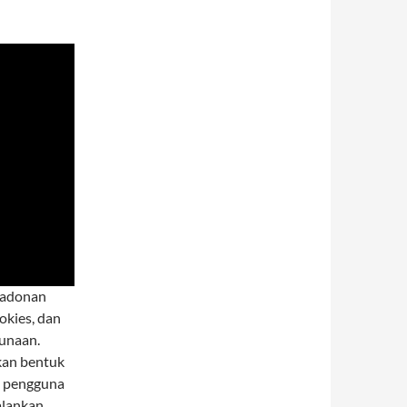
 adonan
okies, dan
gunaan.
kan bentuk
u, pengguna
alankan