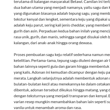
terutama di kalangan masyarakat Betawi. Camilan ini terb
dua bahan utama yang menjadi namanya, yaitu sagu dan k
yang digunakan biasanya adalah tepung sagu, yang memb
tekstur kenyal dan lengket, sementara keju yang dipaka
adalah keju parut, sering kali jenis cheddar, yang member
gurih dan asin. Perpaduan kedua bahan inilah yang menci
rasa unik, gurih, dan manis, sehingga sangat disukai oleh 
kalangan, dari anak-anak hingga orang dewasa.
Proses pembuatan sagu keju relatif sederhana namun m
ketelitian. Pertama-tama, tepung sagu diuleni dengan air
bahan lainnya seperti gula dan garam hingga membentu
yang kalis. Adonan ini kemudian dicampur dengan keju pa
merata. Langkah selanjutnya adalah membentuk adonan 
bulatan-bulatan kecil atau menekannya ke dalam cetakan.
dibentuk, adonan tersebut dikukus hingga matang, yang 
dengan teksturnya yang menjadi transparan dan kenyal.
varian resep mungkin menambahkan bahan lain seperti s
vanila untuk menambah aroma dan rasa.